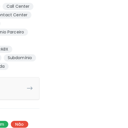
Call Center
ntact Center
nio Parceiro
PABX
Subdomínio
da
im
Não