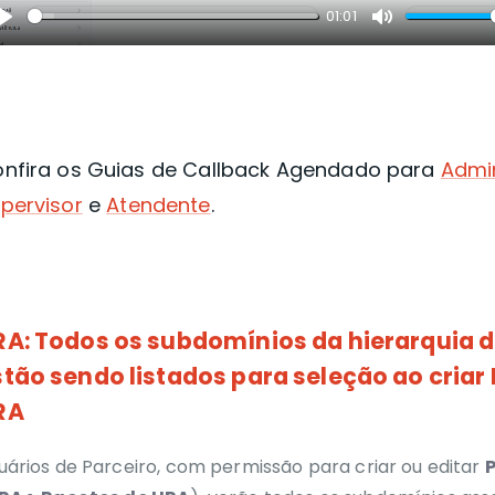
01:01
Play
Mute
nfira o
s Guias de
Callback
Agendado para
Admi
pervisor
e
Atendente
.
RA: Todos os subdomínios da hierarquia d
stão sendo listados para seleção ao criar
RA
uários de Parceiro, com permissão para criar ou editar