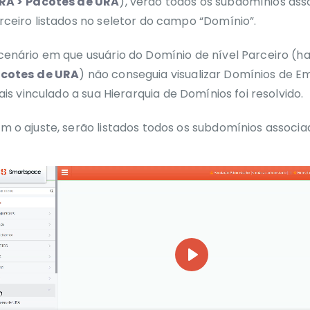
RA >
Pacotes de URA
), verão todos os subdomínios ass
rceiro listados no
seletor do campo “Domínio”.
cenário em que usuário do Domínio de nível Parceiro (ha
cotes
de URA
) não conseguia visualizar Domínios de E
iais vinculado a
sua Hierarquia de Domínios foi resolvido.
m o ajuste, serão listados todos os subdomínios associa
Play