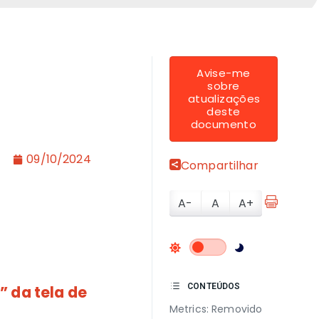
Avise-me
sobre
atualizações
deste
documento
09/10/2024
Compartilhar
A-
A
A+
CONTEÚDOS
 da tela de
Metrics: Removido