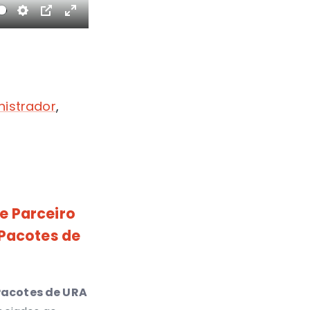
Settings
PIP
Enter
fullscreen
nistrador
,
e Parceiro
 Pacotes de
Pacotes de URA