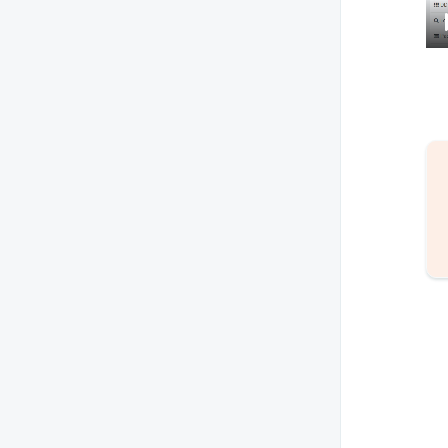
Colaboração
Plugin Softphone for
Teams
Softphone Web e
Desktop
Smartspace
Smartspace for
Salesforce