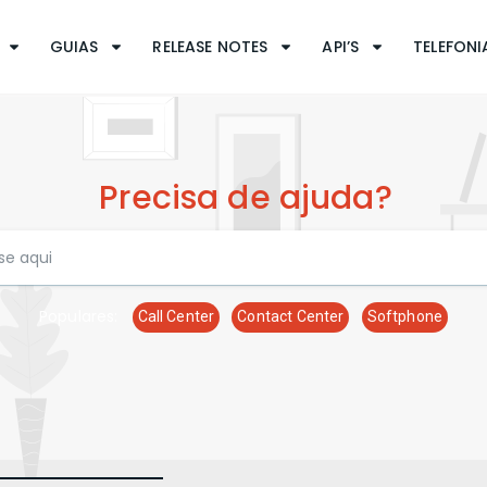
GUIAS
RELEASE NOTES
API’S
TELEFONIA
Precisa de ajuda?
Populares:
Call Center
Contact Center
Softphone