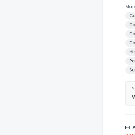
Mar
Ca
Da
Do
Do
Hi
Pa
Su
P
V
A
pod