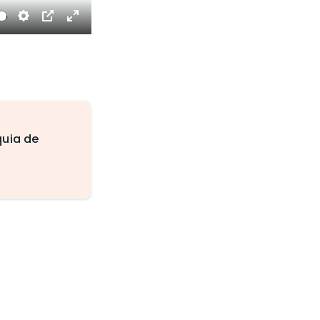
Settings
PIP
Enter
fullscreen
quia de