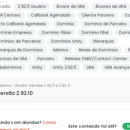
cado:
2.92.11 Usuário
Árvore de URA
Árvores de URA
ll Centers
Callback Agendado
Cliente Parceiro
Co
ta Callback Agendado
Domínio
Domínio de Parceiro
mínio Empresa
Domínio Filiais
Domínio Filial
Domí
mínios de Parceiros
Domínios Unity
Hierarquia
erarquia de Domínios
Metrics
Níveis de Domínios
cotes de URA
Parceiro
Release PABX/Contact Center
bdomínios
Unity
Unity 2.92.11
URA
URA Avança
róximo - Private: Versões 2.92.11 a 2.92.0
ersão 2.92.10
inda com dúvidas?
Como
Este conteúdo foi útil?
S
emos ajudar?