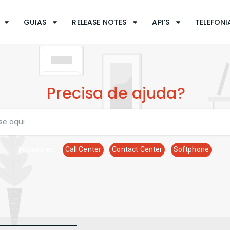
GUIAS
RELEASE NOTES
API’S
TELEFONIA
Precisa de ajuda?
Populares:
Call Center
Contact Center
Softphone