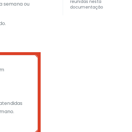
reunidas nesta
 da semana ou
documentação
do.
am
atendidas
umano.