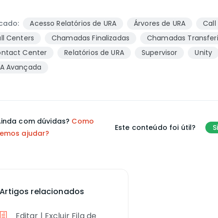
cado:
Acesso Relatórios de URA
Árvores de URA
Call
ll Centers
Chamadas Finalizadas
Chamadas Transfer
ntact Center
Relatórios de URA
Supervisor
Unity
A Avançada
inda com dúvidas?
Como
Este conteúdo foi útil?
S
emos ajudar?
Artigos relacionados
Editar | Excluir Fila de