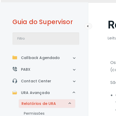
Guia do Supervisor
R
Leit
Callback Agendado
Os
PABX
(c
Contact Center
Sã
URA Avançada
Relatórios de URA
Permissões