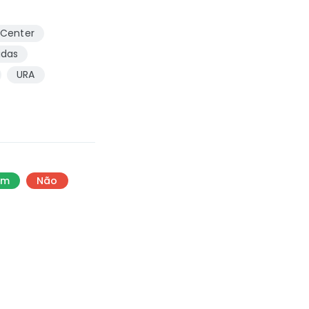
 Center
idas
URA
im
Não