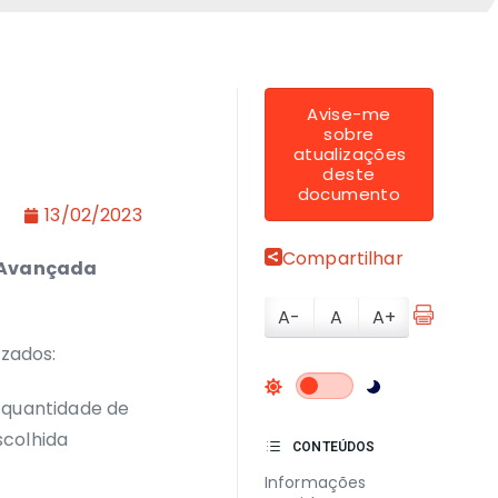
Avise-me
sobre
atualizações
deste
documento
13/02/2023
Compartilhar
A Avançada
A-
A
A+
izados:
 quantidade de
scolhida
CONTEÚDOS
Informações