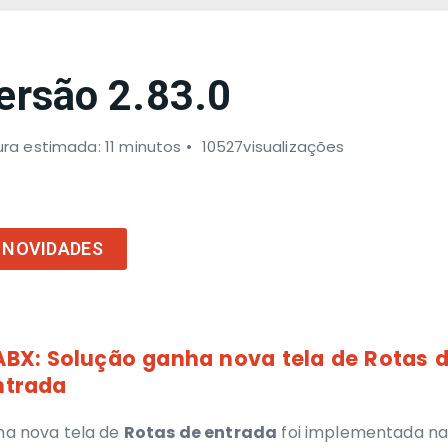
ersão 2.83.0
ura estimada: 11 minutos
10527visualizações
NOVIDADES
ABX:
Solução ganha nova tela de Rotas 
ntrada
a nova tela de
Rotas de entrada
foi implementada na