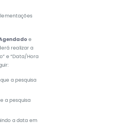
Metrics: Campo
“Máximo de
lementações
tentativas” das
Configurações de
callback agendado
não pode ser
k Agendado
e
preenchido com o
valor zero
derá realizar a
o” e “Data/Hora
Discador:
Monitoramento das
uir:
campanhas não
exibirá campanhas
m que a pesquisa
que estejam
desabilitadas
Discador: Grupos de
ue a pesquisa
números não
aceitará importação
de csv com letras ou
luindo a data em
caracteres especiais
nos campos
destinados a