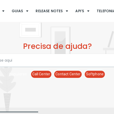
GUIAS
RELEASE NOTES
API’S
TELEFONIA
Precisa de ajuda?
Populares:
Call Center
Contact Center
Softphone