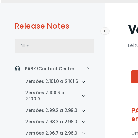
Release Notes
V
Leit
PABX/Contact Center
Versões 2.101.0 a 2.101.6
Versões 2.100.6 a
2.100.0
P
Versões 2.99.2 a 2.99.0
e
Versões 2.98.3 a 2.98.0
Um
Versões 2.96.7 a 2.96.0