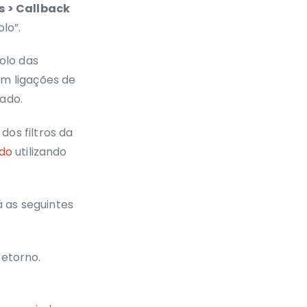
s > Callback
lo”.
olo das
m ligações de
ado.
os filtros da
ado
utilizando
á as seguintes
retorno.