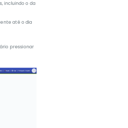
números
, incluindo o da
Discador: Campo
“Tipo de
ente até o dia
Autenticação” de
Grupos de números
só será exibido
quando “Habilitar
Autenticação”
ário pressionar
estiver ativo
PABX: Removidos o
submenu e a ação
de “Sincronizar
ramais”