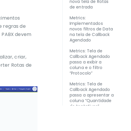
nova tela de Rotas
de entrada
cimentos
Metrics:
Implementados
e regras de
novos filtros de Data
lo PABX devem
na tela de Callback
Agendado
Metrics: Tela de
izar, criar,
Callback Agendado
passa a exibir a
erter Rotas de
coluna e o filtro
“Protocolo”
Metrics: Tela de
Callback Agendado
passa a apresentar a
coluna “Quantidade
de tentativas”
DICAS
Metrics: Tela de
Atendimento de