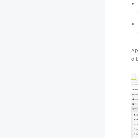
Colaboração
Plugin Softphone for
Teams
Softphone Web e
Ap
Desktop
o 
Smartspace
Smartspace for
Salesforce