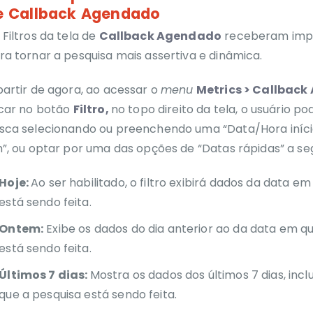
e Callback Agendado
 Filtros da tela de
Callback Agendado
receberam imp
ra tornar a pesquisa mais assertiva e dinâmica.
partir de agora, ao acessar o
menu
Metrics > Callbac
icar no botão
Filtro,
no topo direito da tela, o usuário po
sca selecionando ou preenchendo uma “Data/Hora iníci
m”, ou optar por uma das opções de “Datas rápidas” a seg
Hoje:
Ao ser habilitado, o filtro exibirá dados da data e
está sendo feita.
Ontem:
Exibe os dados do dia anterior ao da data em q
está sendo feita.
Últimos 7 dias:
Mostra os dados dos últimos 7 dias, inc
que a pesquisa está sendo feita.