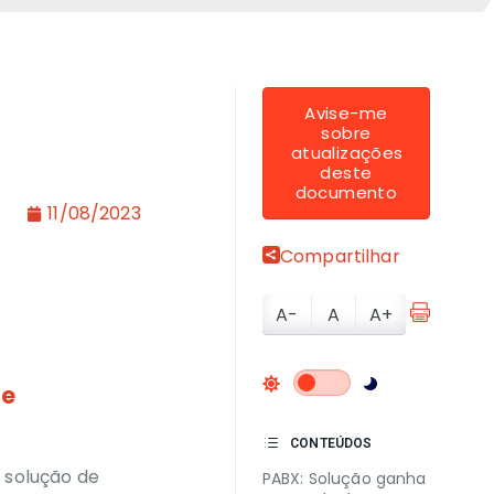
Avise-me
sobre
atualizações
deste
documento
11/08/2023
Compartilhar
A-
A
A+
de
CONTEÚDOS
 solução de
PABX: Solução ganha