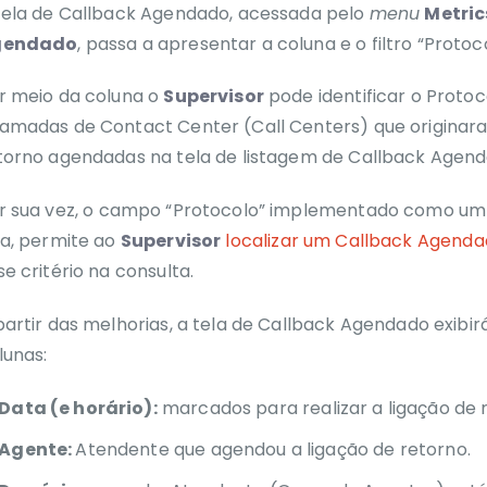
tela de Callback Agendado, acessada pelo
menu
Metric
gendado
, passa a apresentar a coluna e o filtro “Protoco
r meio da coluna o
Supervisor
pode identificar o Protoc
amadas de Contact Center (Call Centers) que originara
torno agendadas na tela de listagem de Callback Agend
r sua vez, o
campo “Protocolo” implementado como um d
la, permite ao
Supervisor
localizar um Callback Agend
se critério na consulta.
partir das melhorias, a tela de Callback Agendado exibir
lunas:
Data (e horário):
marcados para realizar a ligação de 
Agente:
Atendente que agendou a ligação de retorno.