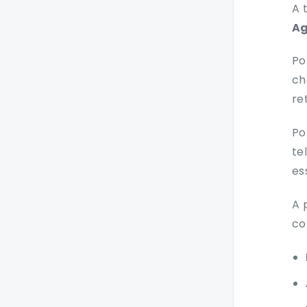
A 
A
Po
ch
re
Po
te
es
A 
co