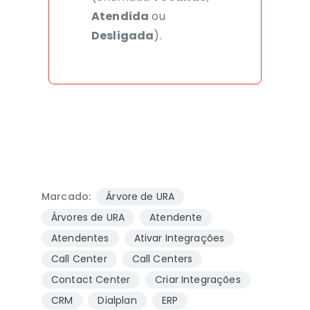
A
tendida
ou
D
esligada
).
Marcado:
Árvore de URA
Árvores de URA
Atendente
Atendentes
Ativar Integrações
Call Center
Call Centers
Contact Center
Criar Integrações
CRM
Dialplan
ERP