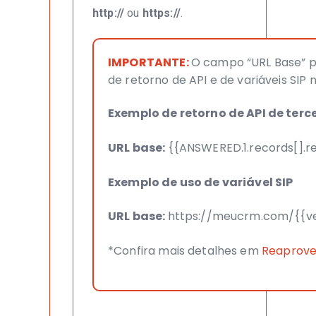
http://
ou
https://
.
IMPORTANTE:
O campo “URL Base” pe
de retorno de API e de variáveis SIP
Exemplo de retorno de API de terc
URL base:
{{ANSWERED.1.records[].r
Exemplo de uso de variável SIP
URL base:
https://meucrm.com/{{v
*Confira mais detalhes em
Reaprove