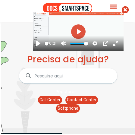
Play
00:21
Play
Mute
Settings
PIP
Enter
Precisa de ajuda?
fullscre
Populares:
Call Center
Contact Center
Softphone