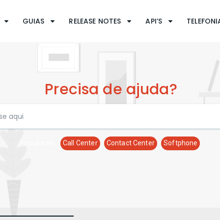
GUIAS
RELEASE NOTES
API’S
TELEFONIA
Precisa de ajuda?
Populares:
Call Center
Contact Center
Softphone