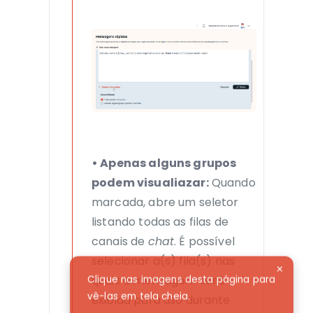
• Apenas alguns grupos
podem visualiazar:
Quando
marcada, abre um seletor
listando todas as filas de
canais de
chat
. É possível
selecionar a(s) fila(s) nas
×
quais a mensagem será
Clique nas imagens desta página
para
vê-las em tela cheia.
exibida para uso durante