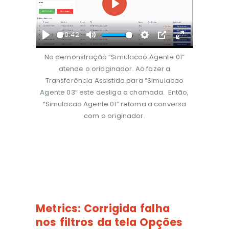
Play
00:42
Play
Mute
Settings
PIP
Enter
Na demonstração “Simulacao Agente 01”
fullscreen
atende o orioginador. Ao fazer a
Transferência Assistida para “Simulacao
Agente 03” este desliga a chamada. Então,
“Simulacao Agente 01” retoma a conversa
com o originador.
Metrics:
Corrigida falha
nos filtros da tela Opções