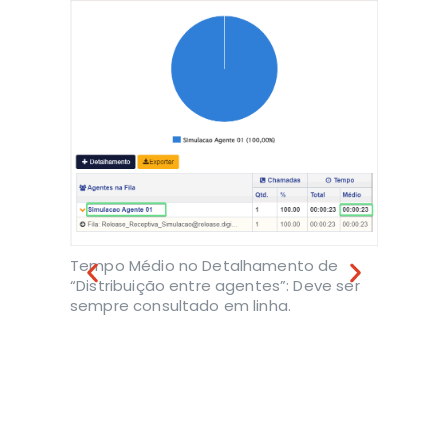
oluna
”
o mesmo
o Agente
Tempo Médio no Detalhamento de
“Distribuição entre agentes”: Deve ser
No Detal
sempre consultado em linha.
agentes” 
Tempo M
Atendent
de Atend
Tempo M
calculado
pela fór