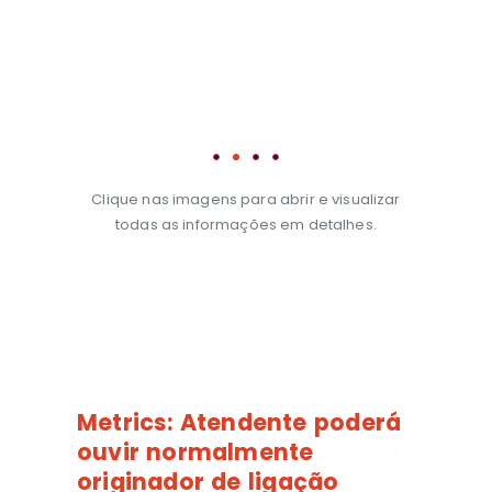
Total ÷ 
do Atend
Agente 0
Tempo Mé
segundos 
chamada
Clique nas imagens para abrir e visualizar
todas as informações em detalhes.
Metrics:
Atendente poderá
ouvir normalmente
originador de ligação