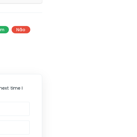
im
Não
next time I