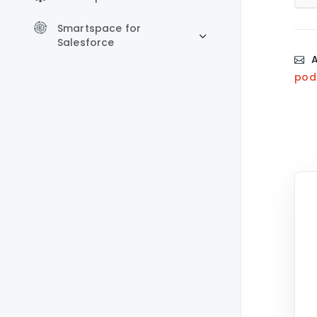
Smartspace for
Salesforce
A
pod