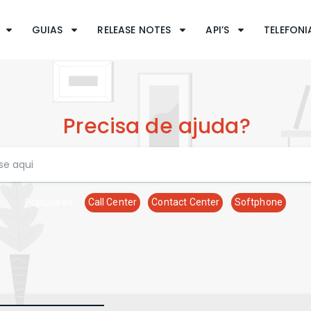
GUIAS
RELEASE NOTES
API’S
TELEFONIA
Precisa de ajuda?
Populares:
Call Center
Contact Center
Softphone