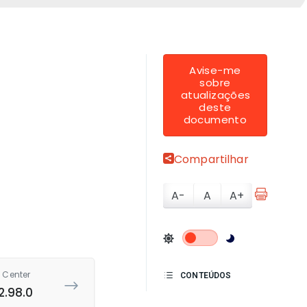
Avise-me
sobre
atualizações
deste
documento
Compartilhar
A-
A
A+
 Center
CONTEÚDOS
2.98.0