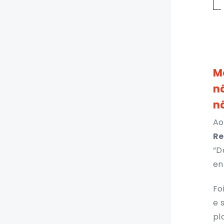
Versão 2.66.0
Versão 2.65.7
Colaboração
M
Plugin Softphone for
n
Teams
n
Softphone Web e
Desktop
Ao
Re
Smartspace
“D
en
Smartspace for
Salesforce
Fo
e 
pl