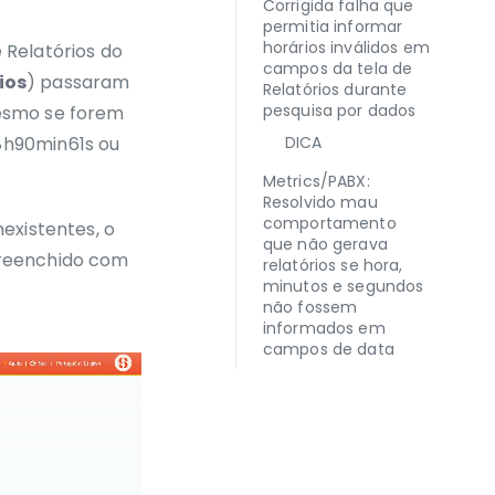
Corrigida falha que
permitia informar
horários inválidos em
 Relatórios do
campos da tela de
ios
) passaram
Relatórios durante
pesquisa por dados
mesmo se forem
8h90min61s ou
DICA
Metrics/PABX:
Resolvido mau
comportamento
nexistentes, o
que não gerava
preenchido com
relatórios se hora,
minutos e segundos
não fossem
informados em
campos de data