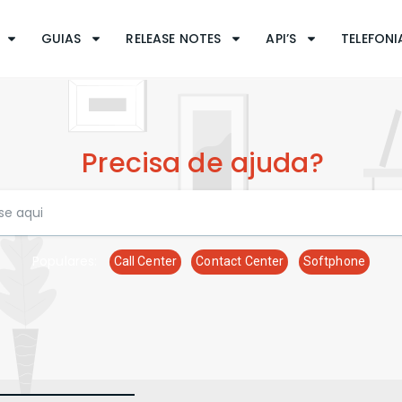
GUIAS
RELEASE NOTES
API’S
TELEFONIA
Precisa de ajuda?
Populares:
Call Center
Contact Center
Softphone