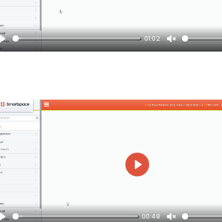
01:02
Play
Unmute
Play
00:48