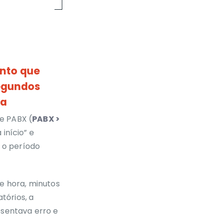
nto que
segundos
ta
de PABX (
PABX >
início” e
 o período
e hora, minutos
tórios, a
esentava erro e