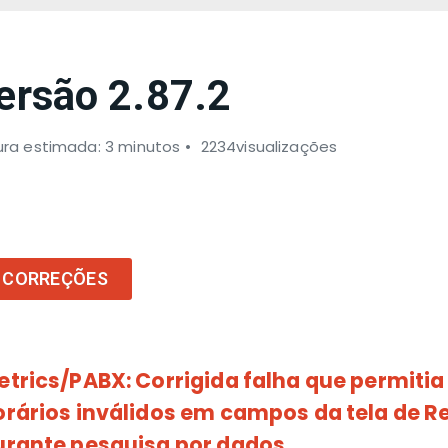
ersão 2.87.2
ura estimada: 3 minutos
2234visualizações
CORREÇÕES
etrics/PABX: Corrigida falha que permitia
orários inválidos em campos da tela de Re
urante pesquisa por dados