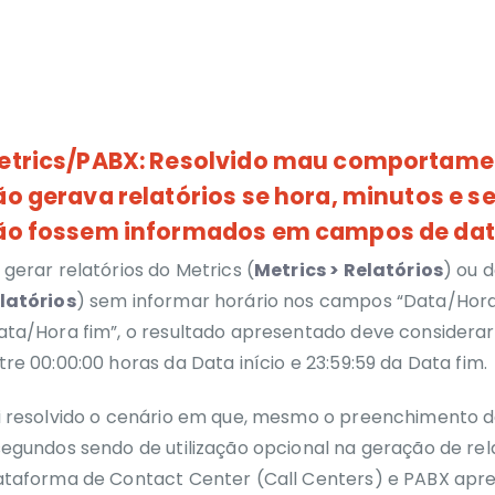
etrics/PABX: Resolvido mau comportame
ão gerava relatórios se hora, minutos e 
ão fossem informados em campos de da
 gerar relatórios do Metrics (
Metrics > Relatórios
) ou 
latórios
) sem informar horário nos campos
“Data/Hora 
ata/Hora fim”, o resultado apresentado deve considerar
tre 00:00:00 horas da Data início e 23:59:59 da Data fim.
i resolvido o cenário em que, mesmo o preenchimento d
segundos sendo de utilização opcional na geração de rela
ataforma de
Contact Center (Call Centers) e PABX apr