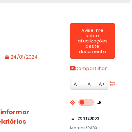
Avise-me
sobre
atualizações
deste
documento
24/01/2024
Compartilhar
A-
A
A+
 informar
CONTEÚDOS
latórios
Metrics/PABX: