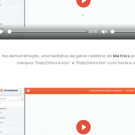
Play
01:16
Play
Unmute
Na demonstração, uma tentativa de gerar relatório do
Metrics
pr
campos “Data/Hora início” e “Data/Hora fim” com horário i
Play