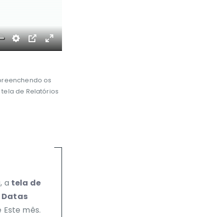
Settings
PIP
Enter
fullscreen
o preenchendo os
 tela de Relatórios
, a
tela de
e Datas
e Este mês.