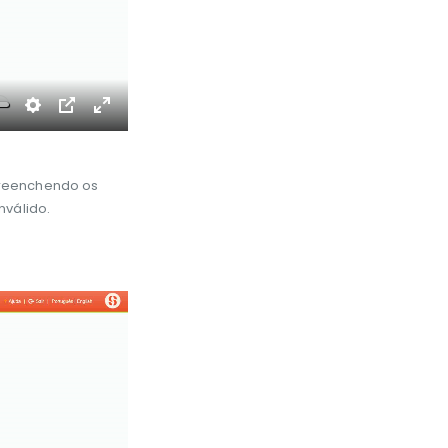
Settings
PIP
Enter
fullscreen
eenchendo os
nválido.