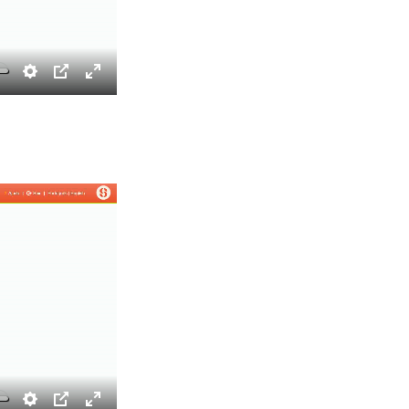
Settings
PIP
Enter
fullscreen