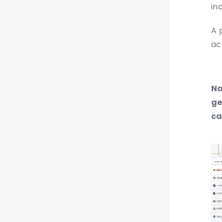
in
A 
ac
Na
ge
ca