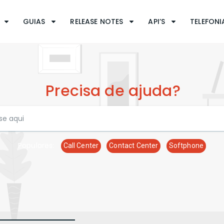
GUIAS
RELEASE NOTES
API’S
TELEFONIA
Precisa de ajuda?
Populares:
Call Center
Contact Center
Softphone