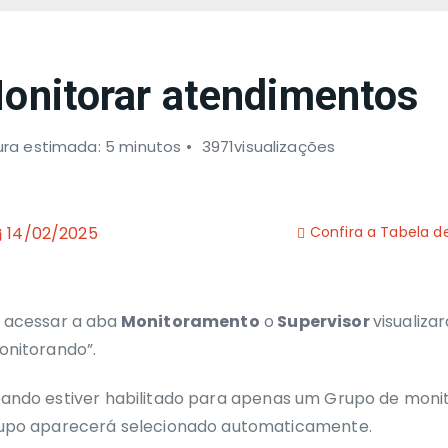
onitorar atendimentos
ura estimada: 5 minutos
3971visualizações
14/02/2025
Confira a Tabela 
 acessar
a aba
Monitoramento
o
Supervisor
visualiz
onitorando”
.
uando
estiver
habilitado para apenas um Grupo de moni
upo aparecerá selecionado automaticamente.