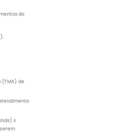
imentos do
).
o (TMA) de
 atendimento
nais) x
e serem