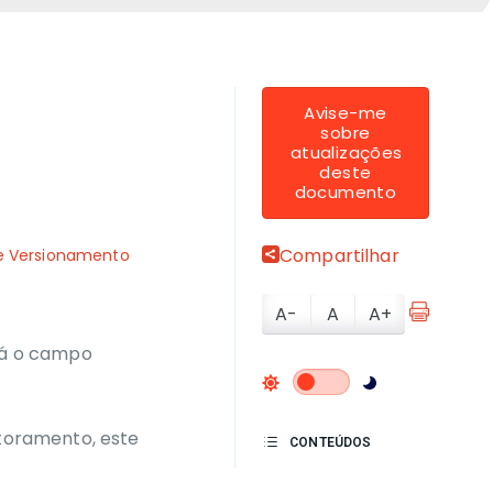
Avise-me
sobre
atualizações
deste
documento
Compartilhar
de Versionamento
A-
A
A+
ará o campo
toramento, este
CONTEÚDOS