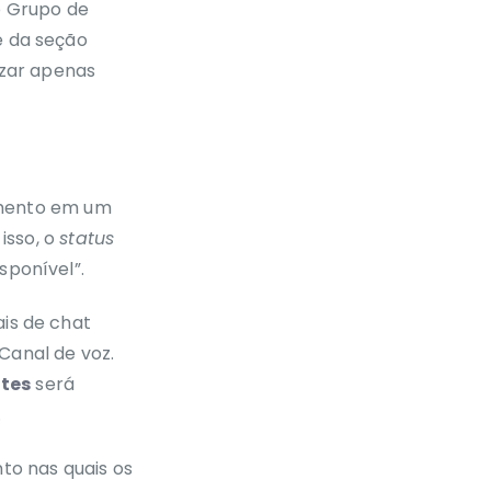
 Grupo de
é da seção
lizar apenas
mento em um
isso, o
status
ponível”.
is de chat
Canal de voz.
tes
será
.
to nas quais os