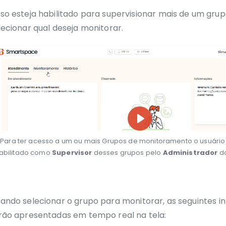
so esteja habilitado para supervisionar mais de um grup
lecionar qual deseja
monitor
ar.
Play
Para ter acesso a um ou mais Grupos de monitoramento
o usuário
abilitado
como
Supervisor
de
ss
es
grupos
pelo
Administrador
do
00:14
Play
Mute
ando selecionar o
grupo para monitorar, as
seguintes
i
rão apresentadas em
tempo real
na
tela: