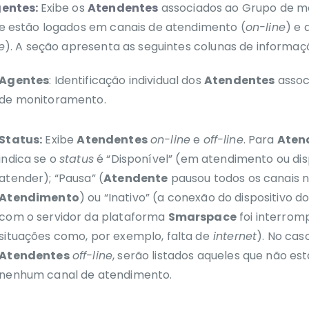
entes:
Exibe os
Atendentes
associados ao Grupo de 
e estão logados em canais de atendimento (
on-line
) e 
e
).
A seção apresenta as seguintes colunas de informaç
Agentes
: Identificação individual dos
Atendentes
assoc
de monitoramento.
Status:
Exibe
Atendentes
on-line
e
off-line
.
Para
Aten
indica se o
status
é “Disponível” (em atendimento ou dis
atender)
;
“P
ausa” (
Atendente
pausou todos os canais n
Atendimento
)
ou “Inativo” (
a conexão do
dispositivo
d
com o servidor da plataforma
Smarspace
foi interrom
situações como, por exemplo, falta de
internet
)
.
No cas
Atendentes
off-line
, serão listados aqueles que não e
nenhum canal de atendimento.