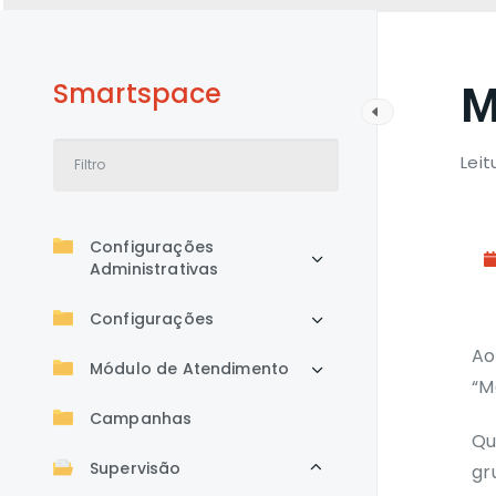
Smartspace
M
Leit
Configurações
Administrativas
Configurações
Ao
Módulo de Atendimento
“M
Campanhas
Q
Supervisão
gr