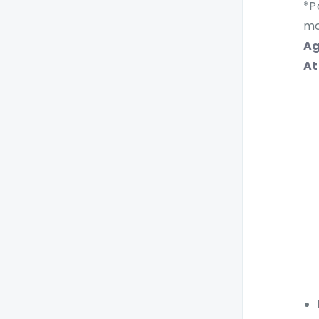
*P
mo
Ag
At