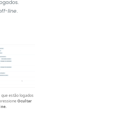
logados.
off-line
.
s
que estão logados
pressione
Ocultar
ine
.