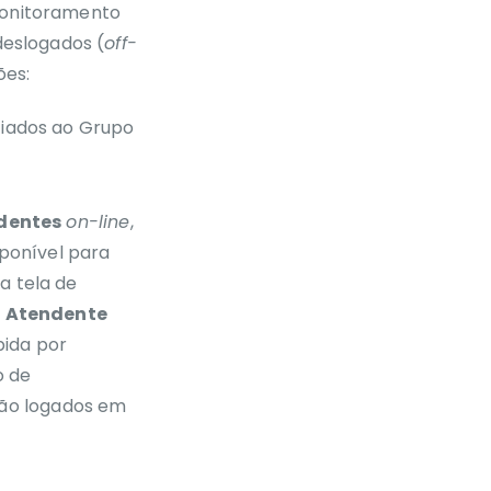
monitoramento
deslogados (
off-
ões:
iados ao Grupo
dentes
on-line
,
ponível para
a tela de
o
Atendente
pida por
o de
stão logados em