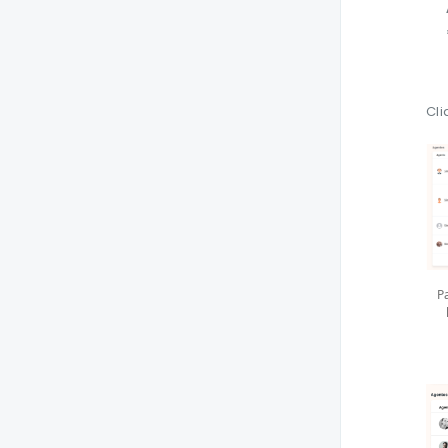
Cli
P