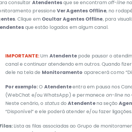
ara consultar
Atendentes
que se encontram
off-ilne
no
nitoramento pressione
Ver Agentes Offline
, no rodap
entes
. Clique em
Ocultar
Agentes Offline
, para visua
endentes
que estão logados em algum canal.
IMPORTANTE:
Um
Atendente
pode pausar o atendi
canal e continuar atendendo em outros. Quando fizer 
dele na tela de
Monitoramento
aparecerá como “Dis
Por exemplo:
O
Atendente
entra em pausa nos Cana
(WebChat e/ou WhatsApp) e permanece
on-line
no 
Neste cenário, o
status
do
Atendente
na seção
Agen
“Disponível” e ele poderá atender e/ou fazer ligações
Filas:
Lista as filas associadas ao Grupo de monitoramen