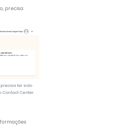
o, p
recisa
precisa ter sido
 Contact Center
.
Settings
PIP
Enter
nformações
fullscreen