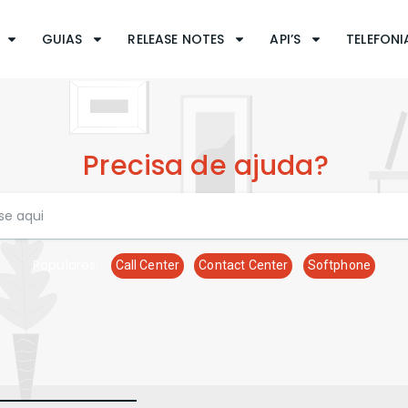
GUIAS
RELEASE NOTES
API’S
TELEFONIA
Precisa de ajuda?
Populares:
Call Center
Contact Center
Softphone