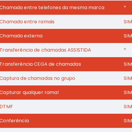
Chamada entre telefones da mesma marca
*
Chamada entre ramais
SIM
Chamada externa
SIM
Transferência de chamadas ASSISTIDA
*
Transferência CEGA de chamadas
SIM
Captura de chamadas no grupo
SIM
Capturar qualquer ramal
SIM
DTMF
SIM
Conferência
SIM