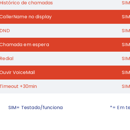
Histórico de chamadas
SIM
CallerName no display
SIM
DND
SIM
Chamada em espera
SIM
Redial
SIM
Ouvir VoiceMail
SIM
Timeout +30min
SIM
SIM= Testado/funciona
*= Em t