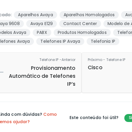
cado:
Aparelhos Avaya
Aparelhos Homologados
Av
aya 9608
Avaya E129
Contact Center
Modelo de 
delos Avaya
PABX
Produtos Homologados
Telefo
lefones Avaya
Telefones IP Avaya
Telefonia IP
Telefone IP -Anterior
Próximo - Telefone IP
Cisco
Provisionamento
Automático de Telefones
IP’s
inda com dúvidas?
Como
Este conteúdo foi útil?
S
emos ajudar?