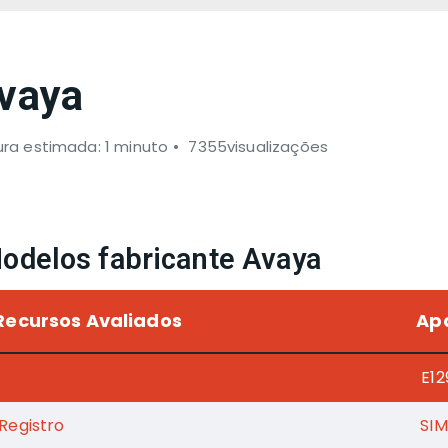
vaya
ura estimada: 1 minuto
7355visualizações
odelos fabricante Avaya
Recursos Avaliados
Ap
E12
Registro
SIM