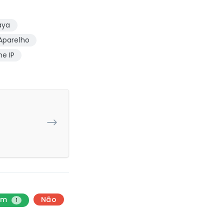
aya
Aparelho
ne IP
im
Não
1