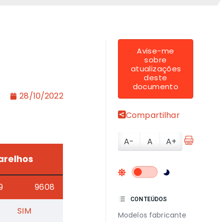
Avise-me
sobre
atualizações
deste
documento
28/10/2022
Compartilhar
A-
A
A+
arelhos
9
9608
CONTEÚDOS
SIM
Modelos fabricante