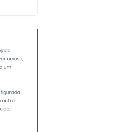
ejada
er ocioso,
ra um
nfigurada
o outra
uida,