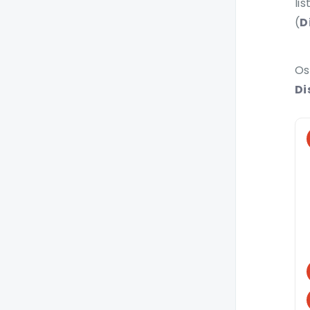
li
Realizar Conferência
(
D
Capturar chamada de
Grupo de Chamada
Os
Terminal IP Yealink
Di
T58W
Fazer chamadas
Receber chamadas
Colocar chamadas
em espera
Transferência de
chamadas
Encaminhar
chamadas
Realizar Conferência