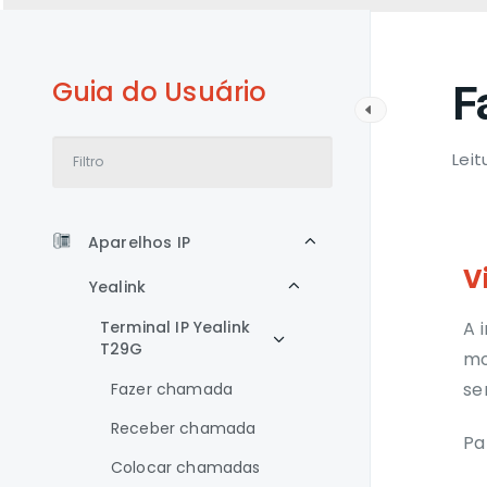
Guia do Usuário
F
Leit
Aparelhos IP
V
Yealink
Terminal IP Yealink
A 
T29G
mo
se
Fazer chamada
Receber chamada
Pa
Colocar chamadas