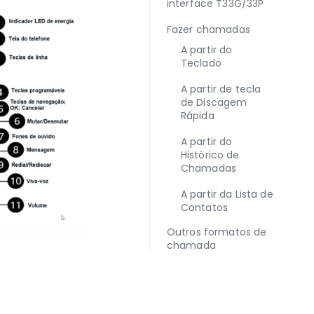
interface T33G/33P
Fazer chamadas
A partir do
Teclado
A partir de tecla
de Discagem
Rápida
A partir do
Histórico de
Chamadas
A partir da Lista de
Contatos
Outros formatos de
chamada
Discar um
número de linha
direta
Rediscar o último