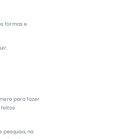
número recebido
Fazer chamada
internacional
es formas e
ir:
úmero para fazer
feitos
 pesquisa, na