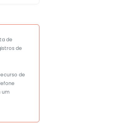
ta de
istros de
recurso de
lefone
s um