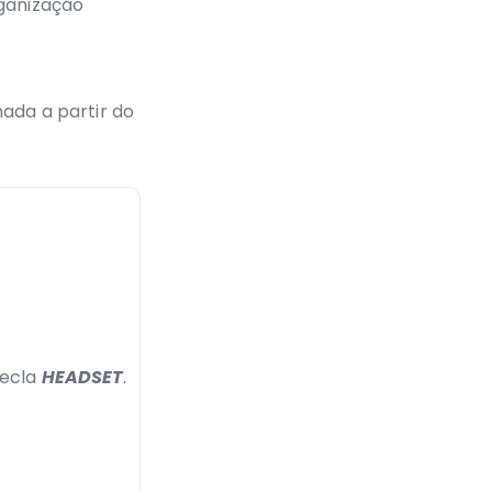
rganização
mada a partir do
tecla
HEADSET
.