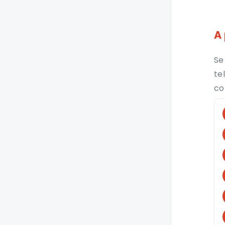
A
Se
te
co