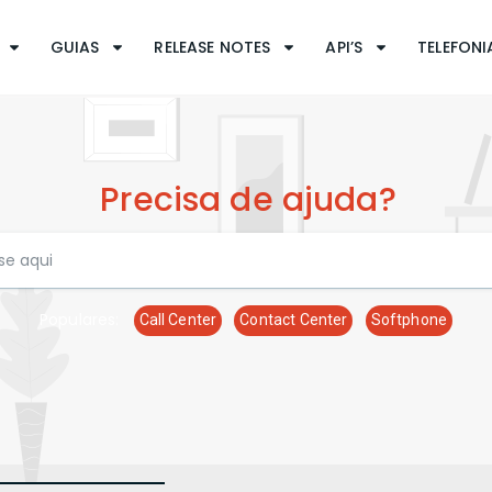
GUIAS
RELEASE NOTES
API’S
TELEFONIA
Precisa de ajuda?
Populares:
Call Center
Contact Center
Softphone