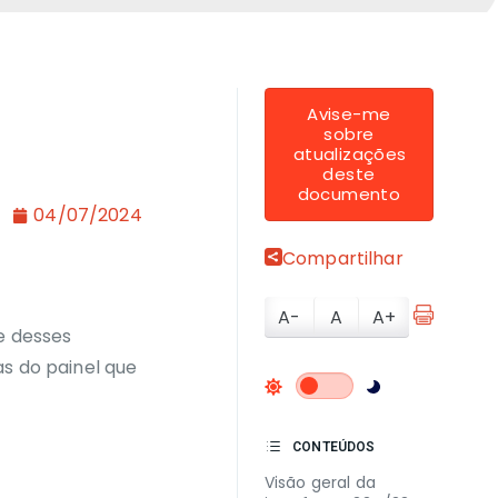
Avise-me
sobre
atualizações
deste
documento
04/07/2024
Compartilhar
A-
A
A+
ce desses
as do painel que
CONTEÚDOS
Visão geral da