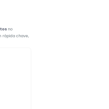
itos
no
m rápida chave,