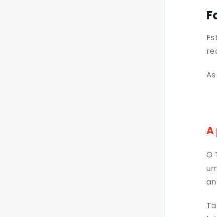
Encaminhar
F
chamadas
Es
Realizar Conferência
re
Capturar chamada de
Grupo de Chamada
As
Terminal IP Yealink
T33G/33P
Fazer chamada
A 
Receber chamadas
Colocar chamadas
O 
em espera
um
Transferência de
an
chamadas
Encaminhar
Ta
chamadas