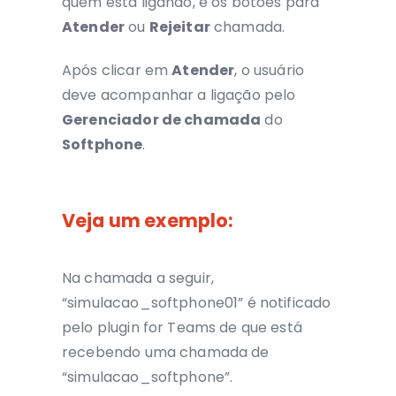
quem está ligando, e os botões para
Atender
ou
Rejeitar
chamada.
Após clicar em
Atender
, o
usuário
deve acompanhar a ligação pelo
Gerenciador de chamada
do
Softphone
.
Veja um exemplo:
Na chamada a seguir,
“simulacao_softphone01” é notificado
pelo plugin for Teams de que está
recebendo uma chamada de
“simulacao_softphone”.