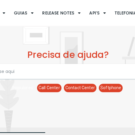
GUIAS
RELEASE NOTES
API’S
TELEFONIA
Precisa de ajuda?
Populares:
Call Center
Contact Center
Softphone