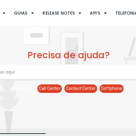
GUIAS
RELEASE NOTES
API’S
TELEFONIA
Precisa de ajuda?
Populares:
Call Center
Contact Center
Softphone