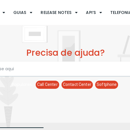
GUIAS
RELEASE NOTES
API’S
TELEFONIA
Precisa de ajuda?
Populares:
Call Center
Contact Center
Softphone