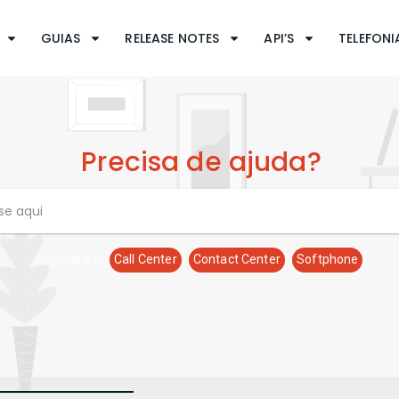
GUIAS
RELEASE NOTES
API’S
TELEFONIA
Precisa de ajuda?
Populares:
Call Center
Contact Center
Softphone